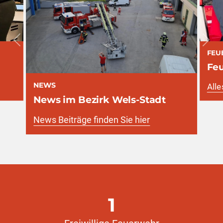
vorherige
näc
FEU
Fe
NEWS
Alle
News im Bezirk Wels-Stadt
News Beiträge finden Sie hier
1